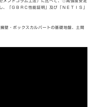
セメントコラム工法）に比べて、①高強度安定
し、「ＧＢＲＣ性能証明」及び「ＮＥＴＩＳ」
下の擁壁・ボックスカルバートの基礎地盤、土間