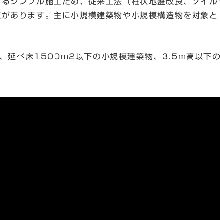
するシンプル施工ため、従来工法（柱状地盤改良、ソイル
点があります。主に小規模建築物や小規模構造物を対象と
下、延べ床1500m2以下の小規模建築物、3.5m高以