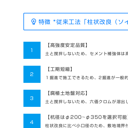
特徴
*従来工法「柱状改良（ソ
【高強度安定品質】
1
土と撹拌しないため、セメント補強体は
【工期短縮】
2
１掘進で施工できるため、2掘進が一般
【腐植土地盤対応】
3
土と撹拌しないため、六価クロムが溶出
【
杭径はφ200~φ350を選択可能
4
柱状改良に比べ小口径のため、敷地境界