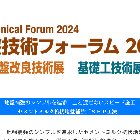
地盤補強のシンプルを追求 土と混ぜないスピード施工
セメントミルク杭状地盤補強「ＳＥＰ工法」
は、地盤補強のシンプルを追求したセメントミルク杭状地