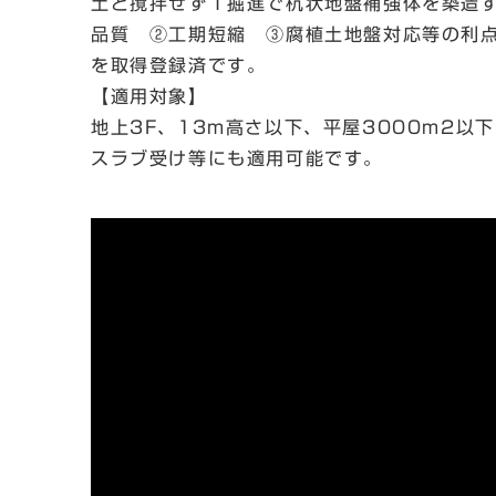
土と撹拌せず１掘進で杭状地盤補強体を築造
品質 ②工期短縮 ③腐植土地盤対応等の利
を取得登録済です。
【適用対象】
地上3F、13m高さ以下、平屋3000m2以
スラブ受け等にも適用可能です。